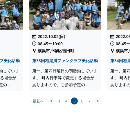
2022.10.02(日)
2022.0
08:45〜10:00
08:45〜
横浜市戸塚区吉田町
横浜市
ラブ美化活動
第35回柏尾川ファンクラブ美化活動
第34回柏
動していま
第一、第四日曜日の朝活動していま
第一、第
する場合が
す。 町内行事等で変更する場合が
す。 町内
 ...
ありますので、ご参加予定の ...
ありますの
‹ 最初へ
<
3
4
5
6
7
>