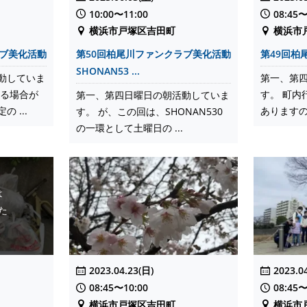
10:00〜11:00
08:45〜
横浜市戸塚区吉田町
横浜市
ラブ美化活動
第50回柏尾川ファンクラブ美化活動
第49回柏
SHONAN53 ...
動していま
第一、第
する場合が
す。 町内
第一、第四日曜日の朝活動していま
 ...
ありますの
す。 が、この回は、SHONAN530
の一環として土曜日の ...
は
た
2023.04.23(日)
2023.0
08:45〜10:00
08:45〜
横浜市戸塚区吉田町
横浜市