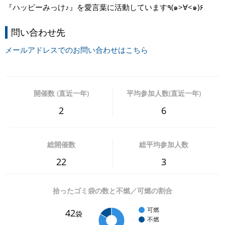
『ハッピーみっけ♪』を愛言葉に活動しています٩(๑>∀<๑)۶
問い合わせ先
メールアドレスでのお問い合わせはこちら
開催数 (直近一年)
平均参加人数(直近一年)
2
6
総開催数
総平均参加人数
22
3
拾ったゴミ袋の数と不燃／可燃の割合
可燃
42
袋
不燃