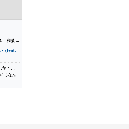
和菓 ...
feat.
ミ拾いは、
夕にちなん