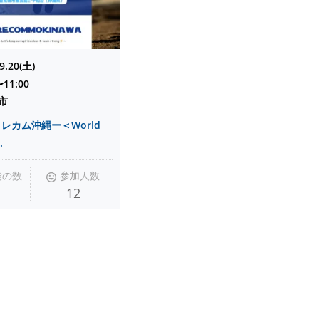
9.20(土)
〜11:00
市
レカム沖縄ー＜World
.
袋の数
参加人数
12