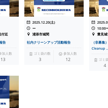
2025.12.20(土)
2025.0
ー
10:00
祖付近
浦添市城間
豊見城
報告
社内クリーンアップ活動報告
（非募集）
Cleanup ..
参加人数
ゴミ袋の数
参加人数
13
3
12
ゴミ
4