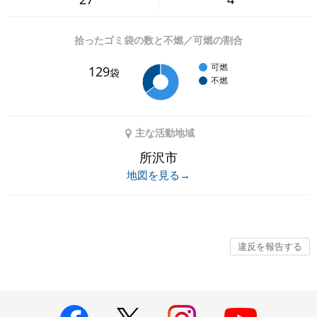
拾ったゴミ袋の数と不燃／可燃の割合
可燃
129
袋
不燃
主な活動地域
所沢市
地図を見る→