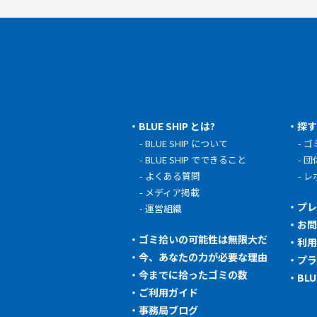
BLUE SHIP とは?
探
BLUE SHIP について
ゴ
BLUE SHIP でできること
団
よくある質問
レ
メディア掲載
プ
運営組織
お
ゴミ拾いの可能性は無限大だ
利
今、あなたの力が必要な理由
プ
今までに拾ったゴミの数
BL
ご利用ガイド
事務局ブログ