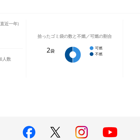
直近一年)
拾ったゴミ袋の数と不燃／可燃の割合
2
可燃
袋
不燃
加人数