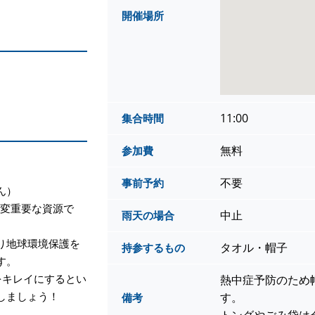
開催場所
11:00
集合時間
無料
参加費
不要
事前予約
ん）
大変重要な資源で
中止
雨天の場合
り地球環境保護を
タオル・帽子
持参するもの
す。
地球をキレイにするとい
熱中症予防のため
しましょう！
す。
備考