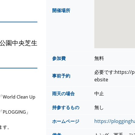
開催場所
公園中央芝生
無料
参加費
必要です:https://pl
事前予約
ebsite
中止
雨天の場合
d Clean Up
無し
持参するもの
LOGGING」
https://plogging
ホームページ
ます。