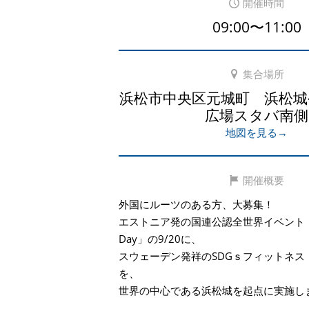
開催時間
09:00〜11:00
集合場所
浜松市中央区元城町 浜松城
広場スタバ南側
地図を見る→
開催概要
外国にルーツのある方、大募集！
エストニア発の国連公認全世界イベント「Worl
Day」の9/20に、
スウェーデン発祥のSDGｓフィットネス「P
を、
世界の中心である浜松城を起点に実施し