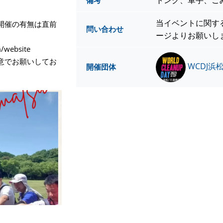
トング、軍手、ご
備考
当イベントに関す
開催の有無は直前
問い合わせ
ージよりお願いし
m/website
意でお願いしてお
WCDJ浜
開催団体