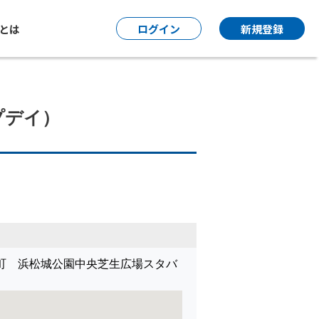
P とは
ログイン
新規登録
プデイ）
町 浜松城公園中央芝生広場スタバ