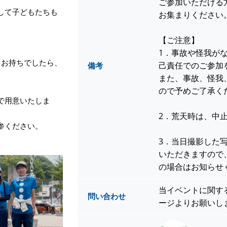
ご参加いただける方
して子どもたちも
お集まりください
【ご注意】
1．事故や怪我が
をお持ちでしたら、
己責任でのご参加
備考
また、事故、怪我
ので予めご了承く
で用意いたしま
2．荒天時は、中
参ください。
3．当日撮影した
いただきますので
の場合はお知らせ
当イベントに関す
問い合わせ
ージよりお願いし