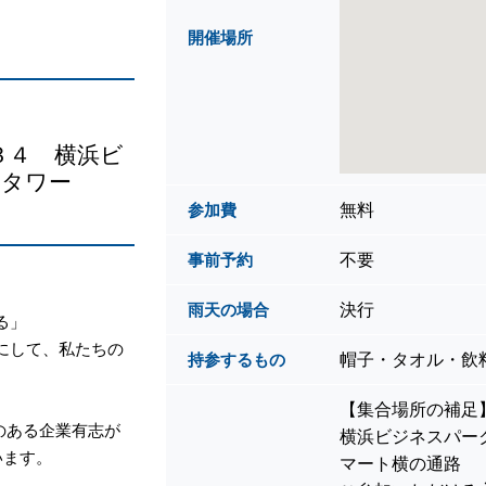
開催場所
３４ 横浜ビ
トタワー
無料
参加費
不要
事前予約
決行
雨天の場合
る」
にして、私たちの
帽子・タオル・飲
持参するもの
【集合場所の補足
のある企業有志が
横浜ビジネスパー
います。
マート横の通路