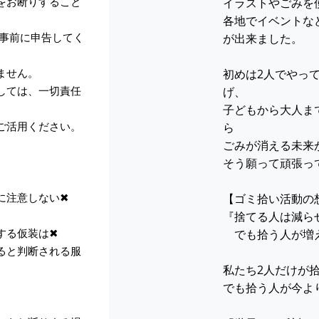
をお断りすること
イラストやごみを
各地でイベントな
は事前に申告してく
が出来ました。
ません。
初めは2人でやっ
しては、一切責任
げ、
子どもから大人ま
ご活用ください。
ら
ごみが消える未来
そう願って頑張っ
に注意しない✖
【ゴミ拾い活動の
『捨てる人は減ら
する仮装は✖
でも拾う人が増え
ると判断される服
私たち2人だけが
でも拾う人が今よ