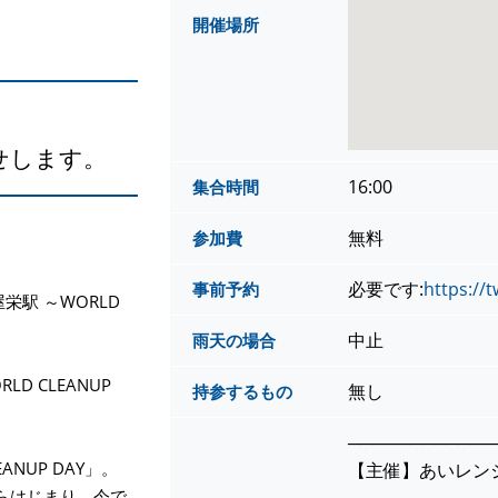
開催場所
せします。
16:00
集合時間
無料
参加費
必要です:
https://
事前予約
栄駅 ～WORLD
中止
雨天の場合
D CLEANUP
無し
持参するもの
────────────
NUP DAY」。
【主催】あいレン
らはじまり、今で