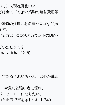
いて】＼現在募集中／
どは全てゴミ拾い活動の運営費用等
やSNSの投稿にお名前やロゴなど掲
ます。
ける方は下記のXアカウントのDMへ
ていただきます。
com/clarichan1219]
──────────
】
ーである「あいちゃん」は心が繊細
ローや鬼など強い者に憧れ、
パーヒーローになりたい』
力と正義で街をきれいにするの