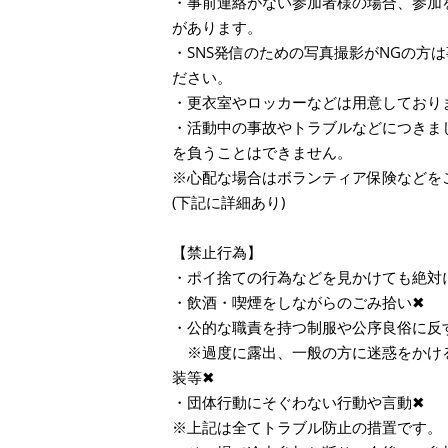
・事前連絡がない参加者様の場合、参加
があります。
・SNS発信のための写真撮影がNGの方
ださい。
・更衣室やロッカーなどは用意しており
・活動中の事故やトラブルなどにつきま
を負うことはできません。
※心配な場合はボランティア保険などを
(下記に詳細あり)
【禁止行為】
・ポイ捨ての行為などを見かけても絶対
・飲酒・喫煙をしながらのごみ拾い✖
・公的な職責を持つ制服や公序良俗に反
※過度に露出、一般の方に迷惑をかけ
装等✖
・団体行動にそぐわない行動や言動✖
※上記は全てトラブル防止の措置です。