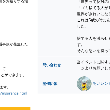
加をお断りする場
「世界って反対の
「ゴミ捨てる人が1
世界がきれいにな
これは5歳の時に
した。
捨てる人を減らせ
償事故が発生した
す。
そんな想いを持っ
当イベントに関す
問い合わせ
ージよりお願いし
にて
ことができます。
あいレン
開催団体
します。
e/insurance.html