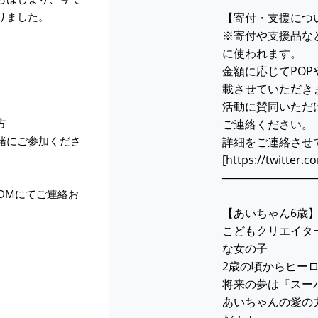
りました。
【寄付・支援につ
※寄付や支援品な
に使われます。
金額に応じてPOP
載させていただき
活動に賛同いただ
方
ご連絡ください。
緒にご参加くださ
詳細をご連絡させ
[https://twitter.
────────────
DMにてご連絡お
【あいちゃん6歳
。
こどもクリエイタ
な女の子
2歳の頃からヒー
将来の夢は『スー
あいちゃんの愛の