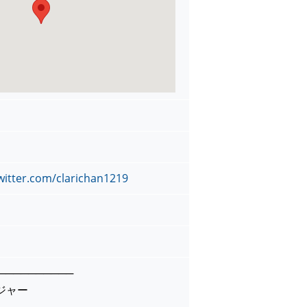
twitter.com/clarichan1219
──────────
ジャー