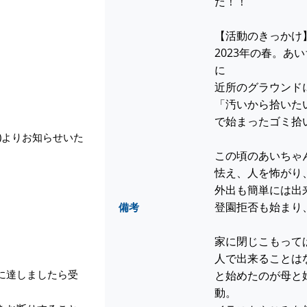
だ！！
【活動のきっかけ
2023年の春。あ
に
近所のグラウンド
「汚いから拾いた
で始まったゴミ拾
19)よりお知らせいた
この頃のあいちゃ
怯え、人を怖がり
外出も簡単には出
登園拒否も始まり
備考
家に閉じこもって
人で出来ることは
に達しましたら受
と始めたのが母と
動。