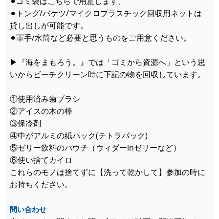
⚫︎ゴミ袋はこちらで用意します。
⚫︎トング/バケツ/マイクロプラスチック回収用ネットは
貸し出しが可能です。
⚫︎軍手/水筒など必要と思うものをご用意ください。
▶︎『海をまもろう。』では「ゴミから資源へ」という思
いからビーチクリーン時に下記の物を回収しています。
①使用済み歯ブラシ
②アイスの木の棒
③保冷剤
④中がアルミの紙パック(テトラパック)
⑤ゼリー飲料のパウチ（ウィダーinゼリーなど）
⑥使い捨てカイロ
これらのモノは捨てずに【洗って乾かして】参加の時に
お持ちください。
問い合わせ