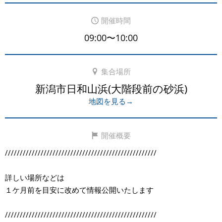
開催時間
09:00〜10:00
集合場所
新潟市日和山浜(大階段前の砂浜)
地図を見る→
開催概要
///////////////////////////////////////////////////
詳しい場所などは
１ケ月前を目安に改めて情報公開いたします
///////////////////////////////////////////////////