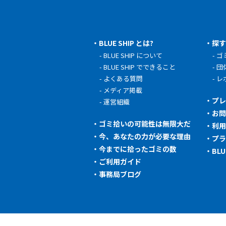
BLUE SHIP とは?
探
BLUE SHIP について
ゴ
BLUE SHIP でできること
団
よくある質問
レ
メディア掲載
プ
運営組織
お
ゴミ拾いの可能性は無限大だ
利
今、あなたの力が必要な理由
プ
今までに拾ったゴミの数
BL
ご利用ガイド
事務局ブログ