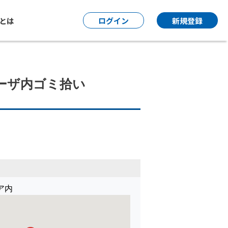
P とは
ログイン
新規登録
プラーザ内ゴミ拾い
ア内