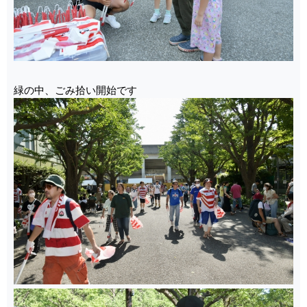
緑の中、ごみ拾い開始です