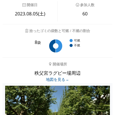
開催日
参加人数
2023.08.05(土)
60
拾ったゴミの袋数と可燃 / 不燃の割合
可燃
8
袋
不燃
開催場所
秩父宮ラグビー場周辺
地図を見る→