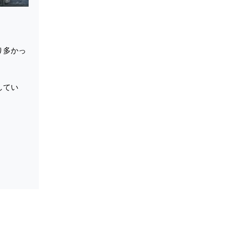
り多かっ
してい