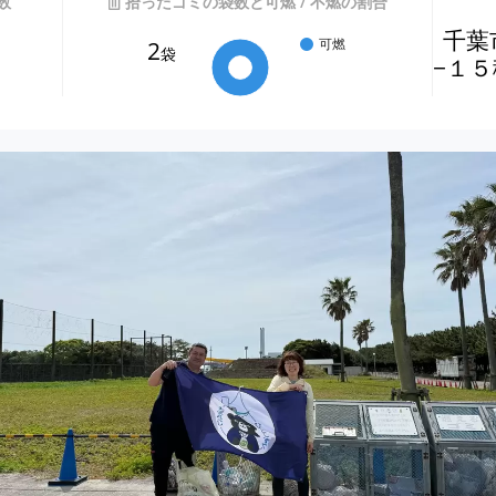
数
拾ったゴミの袋数と可燃 / 不燃の割合
千葉
2
可燃
袋
−１