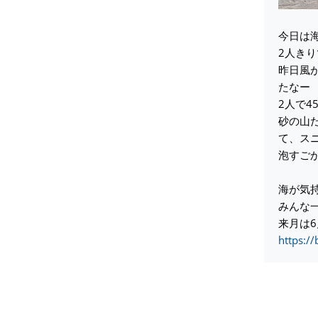
今日は
2人き
昨日風
たなー
2人で
砂の山
て、ス
泡すご
海が気
みんな
来月は6
https:/