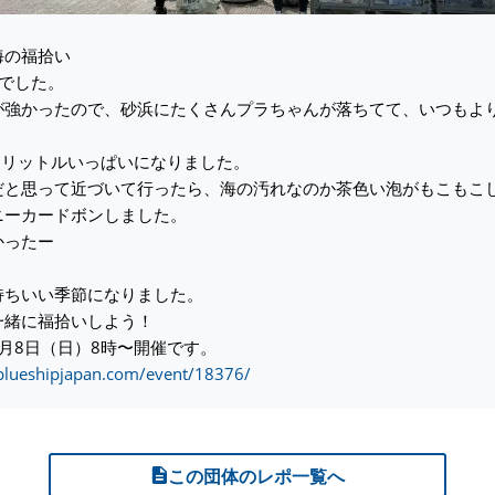
海の福拾い
りでした。
が強かったので、砂浜にたくさんプラちゃんが落ちてて、いつもよ
45リットルいっぱいになりました。
だと思って近づいて行ったら、海の汚れなのか茶色い泡がもこもこ
ニーカードボンしました。
かったー
持ちいい季節になりました。
一緒に福拾いしよう！
月8日（日）8時〜開催です。
/blueshipjapan.com/event/18376/
この団体のレポ一覧へ