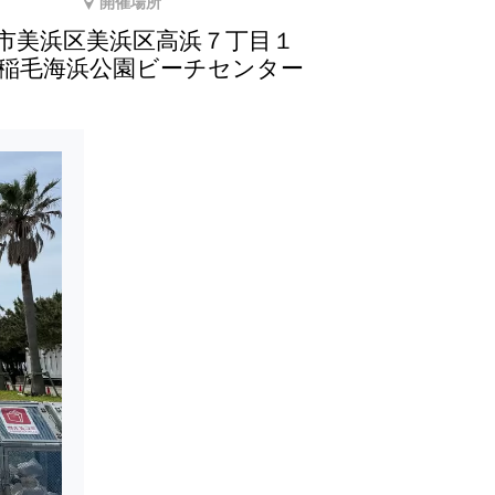
開催場所
市美浜区美浜区高浜７丁目１
５稲毛海浜公園ビーチセンター