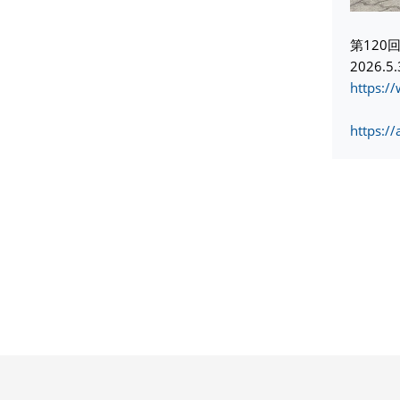
第120
2026.5.
https:
https:/