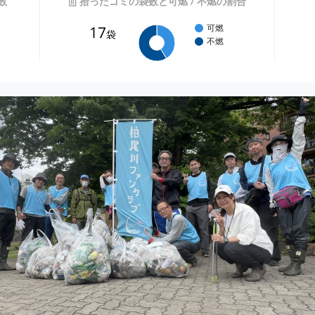
数
拾ったゴミの袋数と可燃 / 不燃の割合
17
可燃
袋
不燃