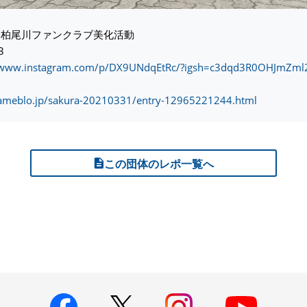
回柏尾川ファンクラブ美化活動
3
//www.instagram.com/p/DX9UNdqEtRc/?igsh=c3dqd3R0OHJmZml
/ameblo.jp/sakura-20210331/entry-12965221244.html
この団体のレポ一覧へ