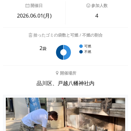
開催日
参加人数
2026.06.01(月)
4
拾ったゴミの袋数と可燃 / 不燃の割合
可燃
2
袋
不燃
開催場所
品川区、戸越八幡神社内