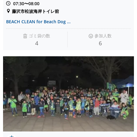
07:30〜08:00
藤沢市松波海岸トイレ前
BEACH CLEAN for Beach Dog ...
ゴミ袋の数
参加人数
4
6