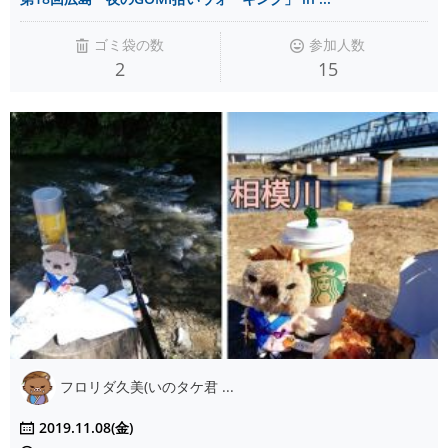
ゴミ袋の数
参加人数
2
15
フロリダ久美(いのタケ君 ...
2019.11.08(金)