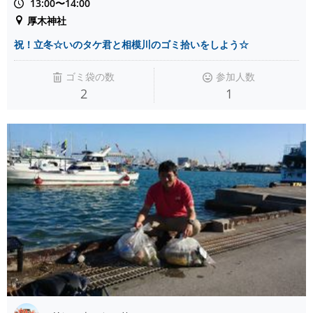
13:00〜14:00
厚木神社
祝！立冬☆いのタケ君と相模川のゴミ拾いをしよう☆
ゴミ袋の数
参加人数
2
1