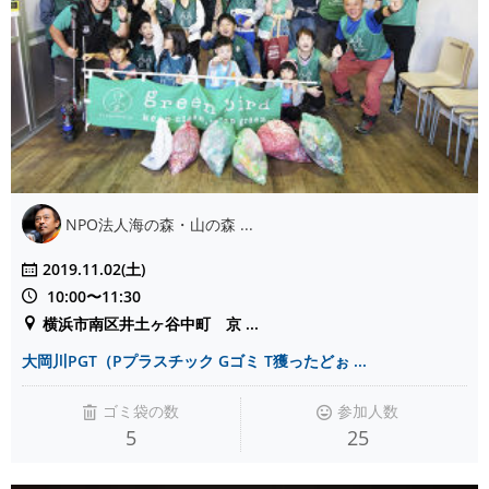
NPO法人海の森・山の森 ...
2019.11.02(土)
10:00〜11:30
横浜市南区井土ヶ谷中町 京 ...
大岡川PGT（Pプラスチック Gゴミ T獲ったどぉ ...
ゴミ袋の数
参加人数
5
25