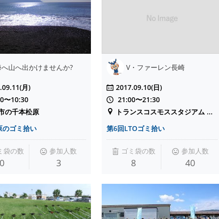
海へ山へ出かけませんか?
V・ファーレン長崎
.09.11(月)
2017.09.10(日)
00〜10:30
21:00〜21:30
市の千本松原
トランスコスモススタジアム ...
原のゴミ拾い
第6回LTOゴミ拾い
ミ袋の数
参加人数
ゴミ袋の数
参加人数
0
3
8
40