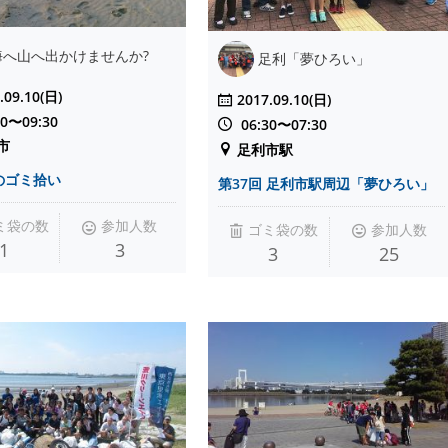
海へ山へ出かけませんか?
足利「夢ひろい」
.09.10(日)
2017.09.10(日)
00〜09:30
06:30〜07:30
市
足利市駅
のゴミ拾い
第37回 足利市駅周辺「夢ひろい」
ミ袋の数
参加人数
ゴミ袋の数
参加人数
1
3
3
25