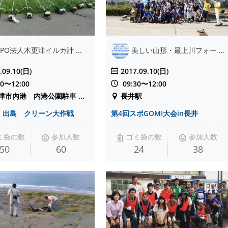
PO法人木更津イルカ計 ...
美しい山形・最上川フォー ...
.09.10(日)
2017.09.10(日)
00〜12:00
09:30〜12:00
津市内港 内港公園駐車 ...
長井駅
・出島 クリーン大作戦
第4回スポGOMI大会in長井
ミ袋の数
参加人数
ゴミ袋の数
参加人数
50
60
24
38