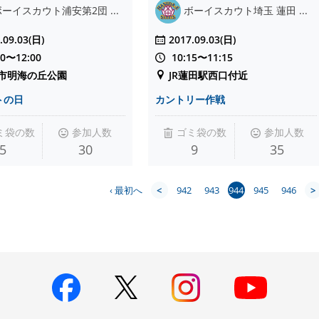
ボーイスカウト浦安第2団 ...
ボーイスカウト埼玉 蓮田 ...
.09.03(日)
2017.09.03(日)
00〜12:00
10:15〜11:15
市明海の丘公園
JR蓮田駅西口付近
トの日
カントリー作戦
ミ袋の数
参加人数
ゴミ袋の数
参加人数
5
30
9
35
‹ 最初へ
<
942
943
944
945
946
>