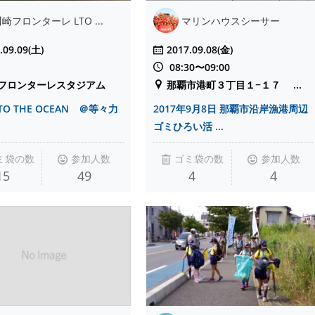
崎フロンターレ LTO ...
マリンハウスシーサー
.09.09(土)
2017.09.08(金)
08:30〜09:00
フロンターレスタジアム
那覇市港町３丁目１−１７ ...
 TO THE OCEAN ＠等々力
2017年9月8日 那覇市沿岸漁港周辺
ゴミひろい活 ...
ミ袋の数
参加人数
ゴミ袋の数
参加人数
15
49
4
4