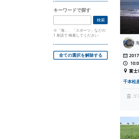
キーワードで探す
※「海」、「スポーツ」などの
1 単語で 検索してください
2017
10:
富士
千本松
ゴ