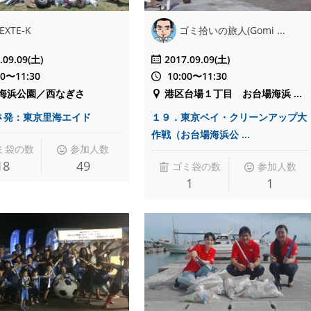
EXTE-K
ゴミ拾いの旅人(Gomi ...
.09.09(土)
2017.09.09(土)
30〜11:30
10:00〜11:30
海浜公園／西なぎさ
港区台場１丁目 お台場海浜 ...
さ発：東京里海エイド
１９．東京ベイ・クリーンアップ大
作戦（お台場海浜公 ...
ミ袋の数
参加人数
18
49
ゴミ袋の数
参加人数
1
1