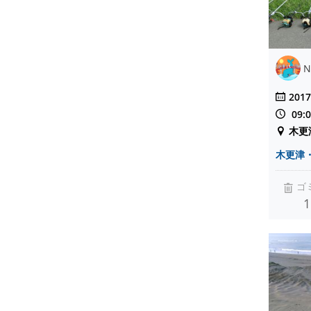
N
2017
09:
木更
木更津
ゴ
1