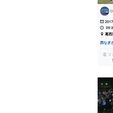
D
2017
09:
葛西
西なぎ
ゴ