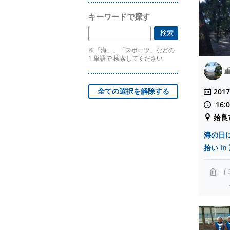
キーワードで探す
※「海」、「スポーツ」などの
1 単語で 検索してください
2017
16:
姶良
海の日
拾い in 
ゴ