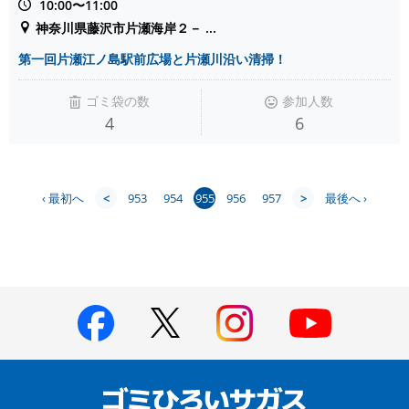
10:00〜11:00
神奈川県藤沢市片瀬海岸２－ ...
第一回片瀬江ノ島駅前広場と片瀬川沿い清掃！
ゴミ袋の数
参加人数
4
6
‹ 最初へ
<
953
954
955
956
957
>
最後へ ›