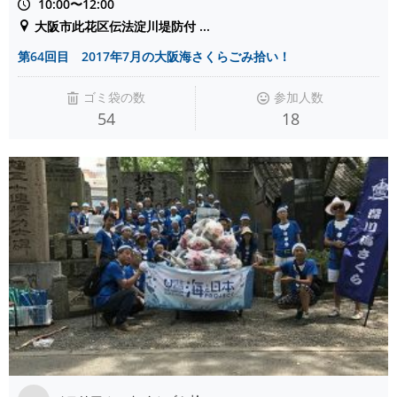
10:00〜12:00
大阪市此花区伝法淀川堤防付 ...
第64回目 2017年7月の大阪海さくらごみ拾い！
ゴミ袋の数
参加人数
54
18