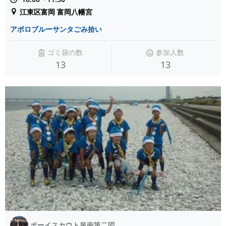
江東区富岡 富岡八幡宮
アポロブルーサンタごみ拾い
ゴミ袋の数
参加人数
13
13
ボーイスカウト泉南第二団 ...