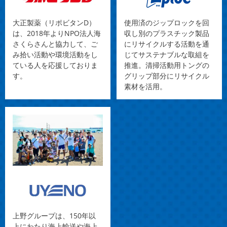
お申込みください！
大正製薬（リポビタンD）
使用済のジップロックを回
は、2018年よりNPO法人海
収し別のプラスチック製品
2025.10.01
さくらさんと協力して、ご
にリサイクルする活動を通
【
鈴木香里武と行く 沖縄の離島全島チャレンジ『伊平屋島
み拾い活動や環境活動をし
じてサステナブルな取組を
編』
参加者募集！】鈴木香里武さんと行く伊平屋島ビーチク
ている人を応援しておりま
推進。清掃活動用トングの
リーンツアーに参加しませんか？2025年11月29日(土)【1泊
す。
グリップ部分にリサイクル
2日】ご参加お待ちしております！
素材を活用。
2025.09.11
【
第8回オンライン勉強会開催！
参加者募集中】10/15(水)
19:00-20:00 どなたでも参加できますので、ぜひお気軽に
お申込みください！
2025.08.14
【
第7回オンライン勉強会開催！
参加者募集中】9/10(水)
19:00-20:00 どなたでも参加できますので、ぜひお気軽に
お申込みください！
上野グループは、150年以
2026.05.28
上にわたり海上輸送や海上