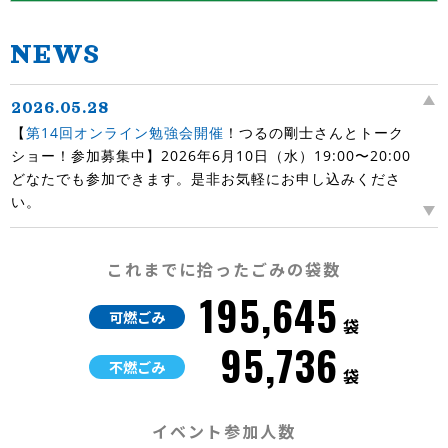
【
第7回オンライン勉強会開催！
参加者募集中】9/10(水)
19:00-20:00 どなたでも参加できますので、ぜひお気軽に
NEWS
お申込みください！
2026.05.28
【
第14回オンライン勉強会開催
！つるの剛士さんとトーク
ショー！参加募集中】2026年6月10日（水）19:00〜20:00
どなたでも参加できます。是非お気軽にお申し込みくださ
い。
2026.05.14
【
第13回オンライン勉強会開催
！川村エミコさんとトーク
これまでに拾ったごみの袋数
ショー！参加募集中】2026年5月27日（水）19:00〜20:00
195,645
どなたでも参加できます。是非お気軽にお申し込みくださ
可燃ごみ
い。
袋
95,736
2026.05.11
不燃ごみ
袋
『ALL JAPAN ブルーサンタ 2026』特設サイト
をOPENいた
しました。
イベント参加人数