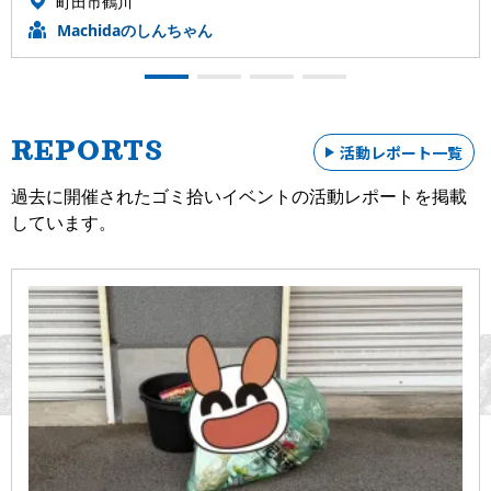
町田市鶴川
リーンツアーに参加しませんか？2025年11月29日(土)【1泊
Machidaのしんちゃん
2日】ご参加お待ちしております！
2025.09.11
【
第8回オンライン勉強会開催！
参加者募集中】10/15(水)
19:00-20:00 どなたでも参加できますので、ぜひお気軽に
REPORTS
お申込みください！
活動レポート一覧
過去に開催されたゴミ拾いイベントの活動レポートを掲載
2025.08.14
しています。
【
第7回オンライン勉強会開催！
参加者募集中】9/10(水)
19:00-20:00 どなたでも参加できますので、ぜひお気軽に
お申込みください！