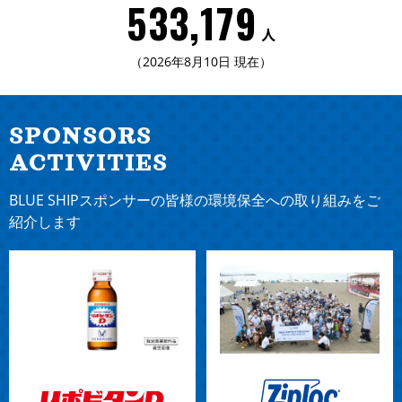
533,179
2026.01.15
人
【
第12回オンライン勉強会開催
！参加者募集中】2026年2
（2026年8月10日 現在）
月25日(水) 19:00-20:00 どなたでも参加できますので、ぜ
ひお気軽にお申込みください！
SPONSORS
2025.12.18
【
第11回オンライン勉強会開催
！参加者募集中】
ACTIVITIES
2026/1/14(水) 19:00-20:00 どなたでも参加できますの
で、ぜひお気軽にお申込みください！
BLUE SHIPスポンサーの皆様の環境保全への取り組みをご
紹介します
2025.11.26
【
第10回オンライン勉強会開催
！参加者募集中】12/17(水)
19:00-20:00 どなたでも参加できますので、ぜひお気軽に
お申込みください！
2025.10.16
【
第9回オンライン勉強会開催！
参加者募集中】11/19(水)
19:00-20:00 どなたでも参加できますので、ぜひお気軽に