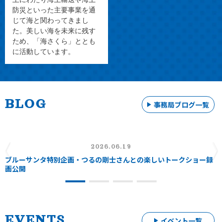
【
第14回オンライン勉強会開催
！つるの剛士さんとトーク
防災といった主要事業を通
ショー！参加募集中】2026年6月10日（水）19:00〜20:00
じて海と関わってきまし
どなたでも参加できます。是非お気軽にお申し込みくださ
た。美しい海を未来に残す
い。
ため、「海さくら」ととも
に活動しています。
2026.05.14
【
第13回オンライン勉強会開催
！川村エミコさんとトーク
ショー！参加募集中】2026年5月27日（水）19:00〜20:00
どなたでも参加できます。是非お気軽にお申し込みくださ
い。
BLOG
事務局ブログ一覧
2026.05.11
『ALL JAPAN ブルーサンタ 2026』特設サイト
をOPENいた
しました。
2026.06.19
ブルーサンタ特別企画・つるの剛士さんとの楽しいトークショー録
画公開
2026.01.15
【
第12回オンライン勉強会開催
！参加者募集中】2026年2
月25日(水) 19:00-20:00 どなたでも参加できますので、ぜ
ひお気軽にお申込みください！
EVENTS
イベント一覧