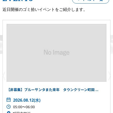
2025.12.18
近日開催のゴミ拾いイベントをご紹介します。
【
第11回オンライン勉強会開催
！参加者募集中】
2026/1/14(水) 19:00-20:00 どなたでも参加できますの
で、ぜひお気軽にお申込みください！
2025.11.26
【
第10回オンライン勉強会開催
！参加者募集中】12/17(水)
19:00-20:00 どなたでも参加できますので、ぜひお気軽に
お申込みください！
2025.10.16
【
第9回オンライン勉強会開催！
参加者募集中】11/19(水)
19:00-20:00 どなたでも参加できますので、ぜひお気軽に
お申込みください！
【非募集】ブルーサンタまた来年 タウンクリーン町田 ...
2025.10.01
2026.08.12(水)
【
鈴木香里武と行く 沖縄の離島全島チャレンジ『伊平屋島
05:00〜06:00
編』
参加者募集！】鈴木香里武さんと行く伊平屋島ビーチク