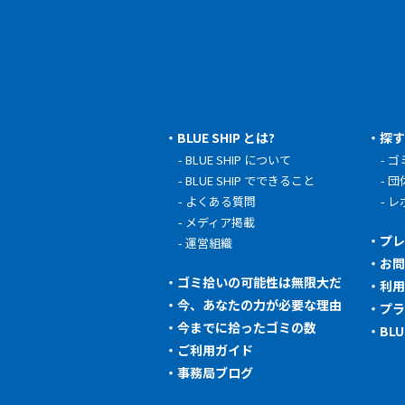
BLUE SHIP とは?
探
BLUE SHIP について
ゴ
BLUE SHIP でできること
団
よくある質問
レ
メディア掲載
プ
運営組織
お
ゴミ拾いの可能性は無限大だ
利
今、あなたの力が必要な理由
プ
今までに拾ったゴミの数
BL
ご利用ガイド
事務局ブログ