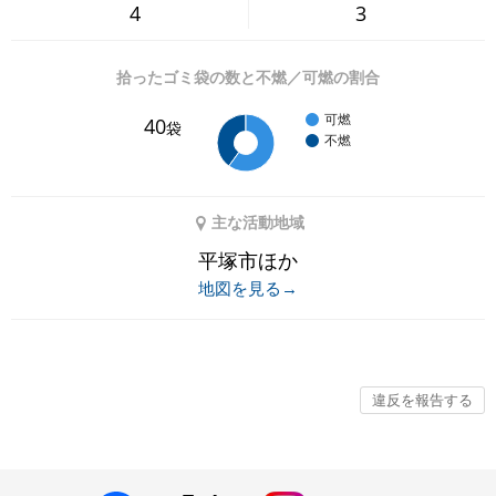
4
3
拾ったゴミ袋の数と不燃／可燃の割合
可燃
40
袋
不燃
主な活動地域
平塚市ほか
地図を見る→