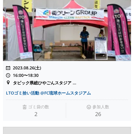
2023.08.26(土)
16:00〜18:30
タピック県総ひやごんスタジア ...
LTOゴミ拾い活動 @FC琉球ホームスタジアム
ゴミ袋の数
参加人数
2
26