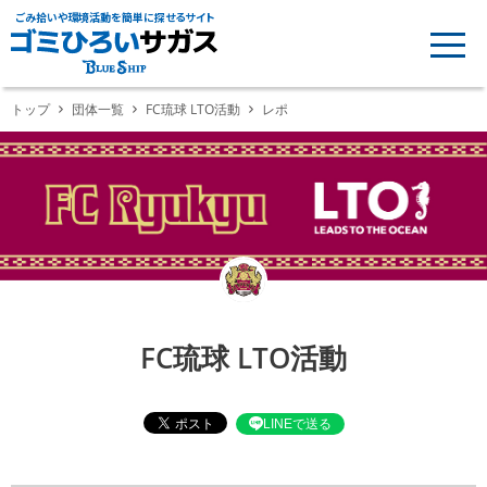
ごみ拾いや環境活動を簡単に探せるサイト
トップ
団体一覧
FC琉球 LTO活動
レポ
FC琉球 LTO活動
LINEで送る