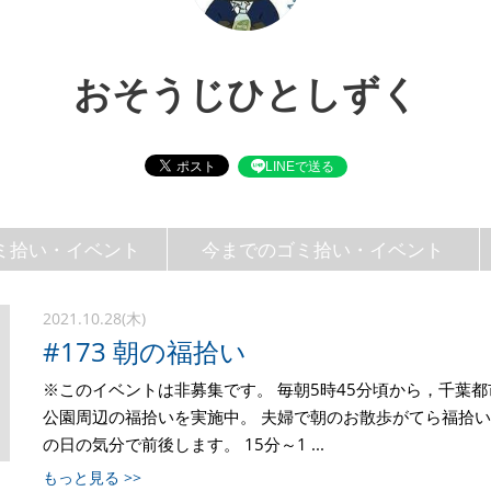
おそうじひとしずく
LINEで送る
ミ拾い・イベント
今までのゴミ拾い・イベント
2021.10.28(木)
#173 朝の福拾い
※このイベントは非募集です。 毎朝5時45分頃から，千葉
公園周辺の福拾いを実施中。 夫婦で朝のお散歩がてら福拾い
の日の気分で前後します。 15分～1 ...
もっと見る >>