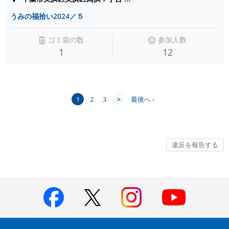
うみの福拾い2024／５
ゴミ袋の数
参加人数
1
12
1
2
3
>
最後へ ›