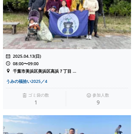
2025.04.13(日)
08:00〜09:00
千葉市美浜区美浜区高浜７丁目 ...
うみの福拾い2025／4
ゴミ袋の数
参加人数
1
9