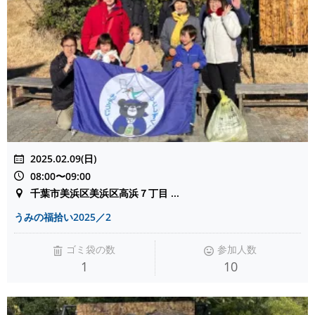
2025.02.09(日)
08:00〜09:00
千葉市美浜区美浜区高浜７丁目 ...
うみの福拾い2025／2
ゴミ袋の数
参加人数
1
10