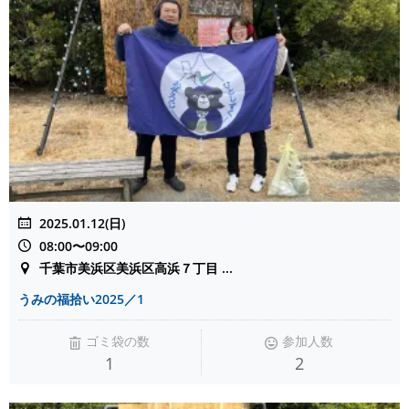
2025.01.12(日)
08:00〜09:00
千葉市美浜区美浜区高浜７丁目 ...
うみの福拾い2025／1
ゴミ袋の数
参加人数
1
2