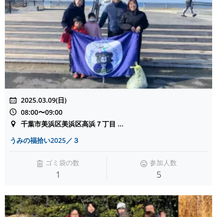
2025.03.09(日)
08:00〜09:00
千葉市美浜区美浜区高浜７丁目 ...
うみの福拾い2025／３
ゴミ袋の数
参加人数
1
5