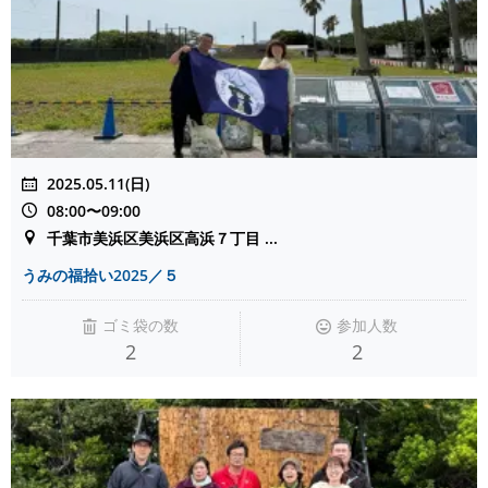
2025.05.11(日)
08:00〜09:00
千葉市美浜区美浜区高浜７丁目 ...
うみの福拾い2025／５
ゴミ袋の数
参加人数
2
2