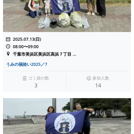
2025.07.13(日)
08:00〜09:00
千葉市美浜区美浜区高浜７丁目 ...
うみの福拾い2025／7
ゴミ袋の数
参加人数
3
14