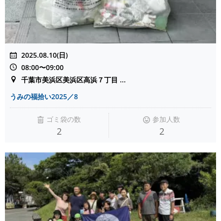
2025.08.10(日)
08:00〜09:00
千葉市美浜区美浜区高浜７丁目 ...
うみの福拾い2025／8
ゴミ袋の数
参加人数
2
2