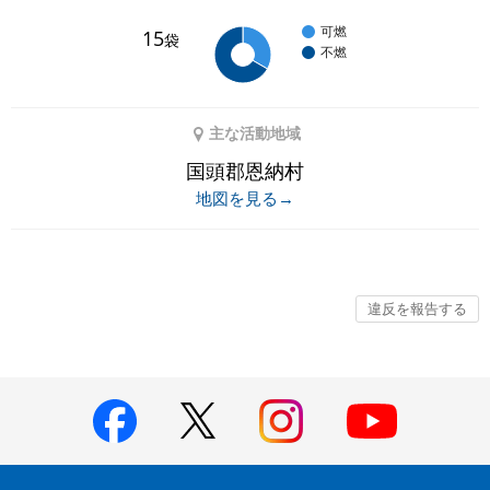
可燃
15
袋
不燃
主な活動地域
国頭郡恩納村
地図を見る→