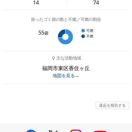
14
74
拾ったゴミ袋の数と不燃／可燃の割合
可燃
55
袋
不燃
主な活動地域
福岡市東区香住ヶ丘
地図を見る→