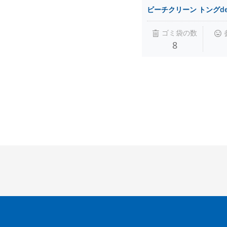
ビーチクリーン トングd
ゴミ袋の数
8