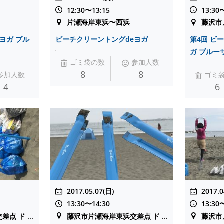
12:30〜13:15
13:30
片瀬海岸東浜〜西浜
藤沢市片
ヨガ ブル
ビーチクリーントングdeヨガ
第4回 ビ
ガ ブルーサン
ゴミ袋の数
参加人数
8
8
参加人数
ゴミ
4
6
2017.05.07(日)
2017.0
13:30〜14:30
13:30
 ド ...
藤沢市片瀬海岸東浜交差点 ド ...
藤沢市