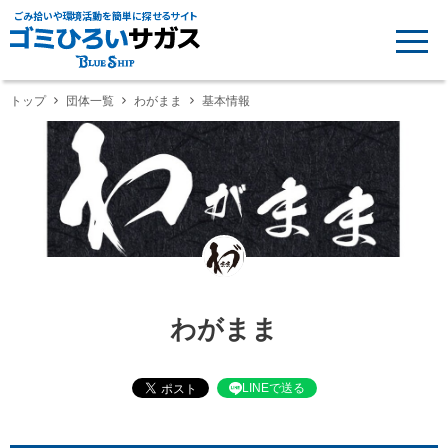
ごみ拾いや環境活動を簡単に探せるサイト
トップ
団体一覧
わがまま
基本情報
わがまま
LINEで送る