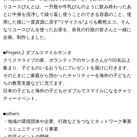
リユースびんとは、一升瓶や牛乳びんのように飲み終わったあ
とに中身を洗浄して繰り返し使うことのできる容器のこと。使
用した後に一度資源に戻す”リサイクル”よりも断然エコ。そん
なリユースびんを使ったお茶を、奈良の行政の皆さんと一緒に
企画、制作しました。
■Project.2 ダブルスマイルサンタ
クリスマスイブの夜、ボランティアのサンタさんが100名以上
集まり、子どものいるおうちにプレゼントを届けに行きます。
そのときにご家庭から預かったチャリティーを海外の子どもた
ちの教育支援などに充てます。
日本の子どもと海外の子どもがダブルでスマイルになるチャリ
ティーイベント。
■others
・地域の環境団体や企業、行政などをつなぐネットワーク事業
・コミュニティづくり事業
・交流イベントの開催