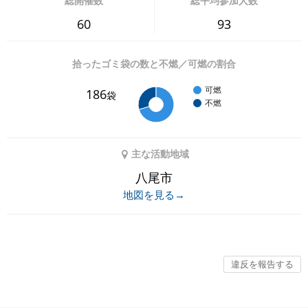
総開催数
総平均参加人数
60
93
拾ったゴミ袋の数と不燃／可燃の割合
可燃
186
袋
不燃
主な活動地域
八尾市
地図を見る→