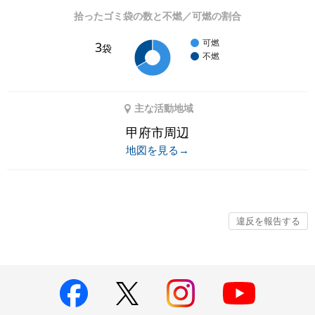
拾ったゴミ袋の数と不燃／可燃の割合
可燃
3
袋
不燃
主な活動地域
甲府市周辺
地図を見る→