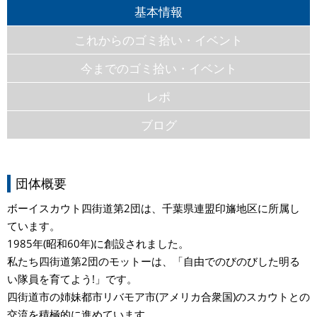
基本情報
これからのゴミ拾い・イベント
今までのゴミ拾い・イベント
レポ
ブログ
団体概要
ボーイスカウト四街道第2団は、千葉県連盟印旛地区に所属し
ています。
​1985年(昭和60年)に創設されました。
私たち四街道第2団のモットーは、「自由でのびのびした明る
い隊員を育てよう!」です。
​四街道市の姉妹都市リバモア市(アメリカ合衆国)のスカウトとの
交流を積極的に進めています。