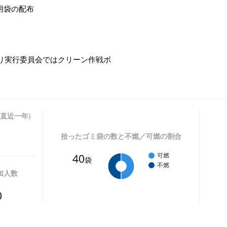
用袋の配布
り実行委員会ではクリーン作戦ボ
直近一年)
拾ったゴミ袋の数と不燃／可燃の割合
40
可燃
袋
不燃
加人数
0