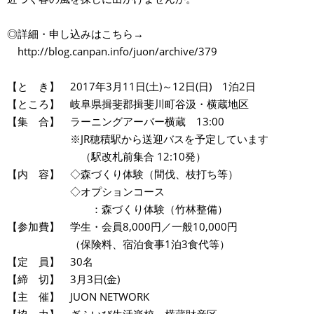
◎詳細・申し込みはこちら→
http://blog.canpan.info/juon/archive/379
【と き】 2017年3月11日(土)～12日(日) 1泊2日
【ところ】 岐阜県揖斐郡揖斐川町谷汲・横蔵地区
【集 合】 ラーニングアーバー横蔵 13:00
※JR穂積駅から送迎バスを予定しています
（駅改札前集合 12:10発）
【内 容】 ◇森づくり体験（間伐、枝打ち等）
◇オプションコース
：森づくり体験（竹林整備）
【参加費】 学生・会員8,000円／一般10,000円
（保険料、宿泊食事1泊3食代等）
【定 員】 30名
【締 切】 3月3日(金)
【主 催】 JUON NETWORK
【協 力】 ぎふいび生活楽校、横蔵財産区