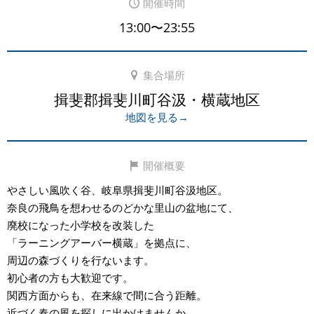
開催時間
13:00〜23:55
集合場所
揖斐郡揖斐川町谷汲・横蔵地区
地図を見る→
開催概要
やさしい風吹く谷、岐阜県揖斐川町谷汲地区。
奈良の飛鳥を想わせるのどかな里山の盆地にて、
廃校になった小学校を改装した
「ラーニングアーバー横蔵」を拠点に、
周辺の森づくりを行ないます。
初心者の方も大歓迎です。
関西方面からも、在来線で間に合う距離。
近づく春の風を探しに出かけませんか。