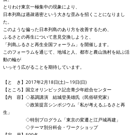
とりわけ東京一極集中の現象により、
日本列島は過疎過密という大きな歪みを招くことになりまし
た。
このような偏った日本列島のあり方を改善するため、
ふるさとの再生について意見交換しようと、
「列島ふるさと再生全国フォーラム」を開催します。
このフォーラムを通じて、地域と人、都市と農山漁村を結ぶ活
動の輪が
いっそう広がることを期待しています。
【と き】2017年2月18日(土)～19日(日)
【ところ】国立オリンピック記念青少年総合センター
【内 容】◇基調講演 結城登美雄氏（民俗研究家）
◇政策提言シンポジウム「私が考えるふるさと再
生」
◇特別プログラム「東京の変遷と江戸城再建」
◇テーマ別分科会・ワークショップ
【定 員】500名