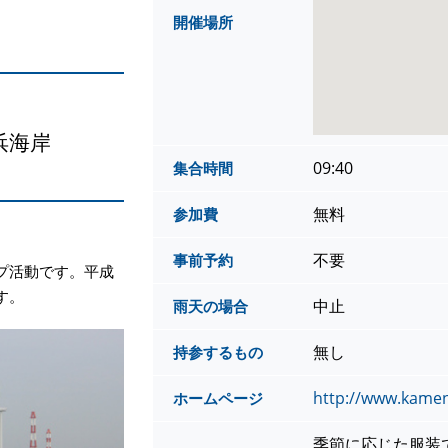
開催場所
浜海岸
09:40
集合時間
無料
参加費
不要
事前予約
プ活動です。平成
す。
中止
雨天の場合
無し
持参するもの
http://www.kame
ホームページ
季節に応じた服装