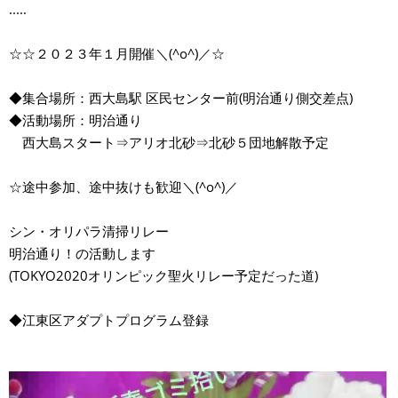
.....
☆☆２０２３年１月開催＼(^o^)／☆
◆集合場所：西大島駅 区民センター前(明治通り側交差点)
◆活動場所：明治通り
西大島スタート⇒アリオ北砂⇒北砂５団地解散予定
☆途中参加、途中抜けも歓迎＼(^o^)／
シン・オリパラ清掃リレー
明治通り！の活動します
(TOKYO2020オリンピック聖火リレー予定だった道)
◆江東区アダプトプログラム登録