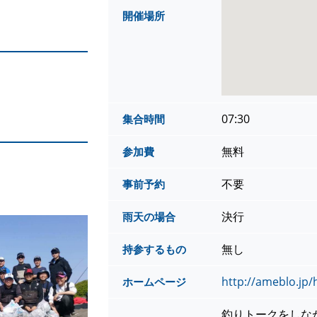
開催場所
07:30
集合時間
無料
参加費
不要
事前予約
決行
雨天の場合
無し
持参するもの
http://ameblo.jp
ホームページ
釣りトークをしな