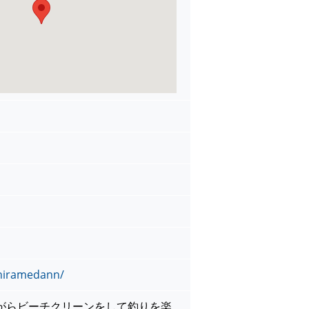
/hiramedann/
がらビーチクリーンをして釣りを楽