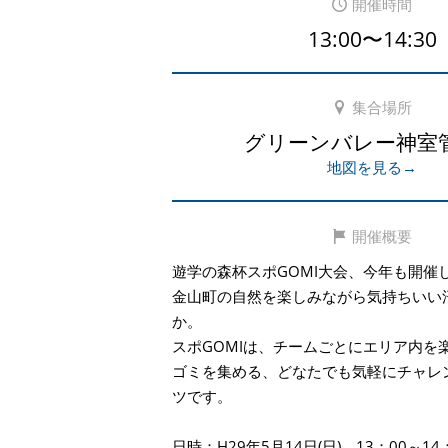
開催時間
13:00〜14:30
集合場所
グリーンバレー神室
地図を見る→
開催概要
遊学の森杯スポGOMI大会、今年も開催
金山町の自然を楽しみながら気持ちいい
か。
スポGOMIは、チームごとにエリア内を
ゴミを集める、どなたでも気軽にチャレ
ツです。
日時：H29年5月14日(日) 13：00～1