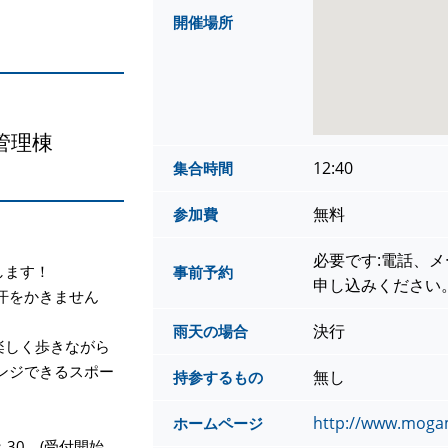
開催場所
管理棟
12:40
集合時間
無料
参加費
必要です:電話、メ
します！
事前予約
申し込みください
汗をかきません
決行
雨天の場合
楽しく歩きながら
ンジできるスポー
無し
持参するもの
http://www.mogam
ホームページ
4：30 (受付開始