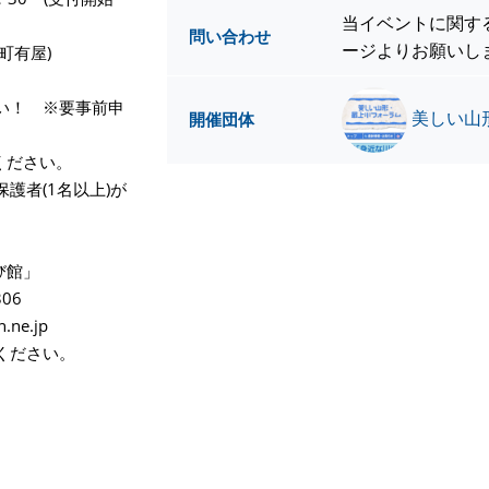
当イベントに関す
問い合わせ
ージよりお願いし
町有屋)
い！ ※要事前申
美しい山
開催団体
ください。
者(1名以上)が
び館」
306
.ne.jp
ください。