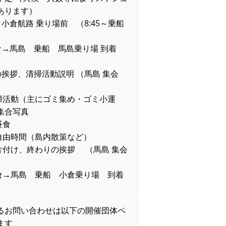
あります）
 受付 小倉航路 乗り場前 （8:45～乗船
2 小倉→馬島 乗船 馬島乗り場 到着
会所へ
 始めの挨拶、清掃活動説明 （馬島 集会
45 清掃活動（主にゴミ集め・ゴミ小運
集合写真
 昼食
00 自由時間（島内散策など）
30 後片付け、終わりの挨拶 （馬島 集会
05 小倉→馬島 乗船 小倉乗り場 到着
るお問い合わせは以下の開催団体ペ
ます