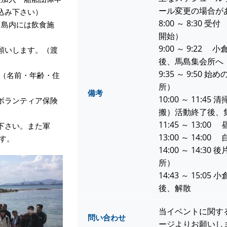
ール変更の場合が
込み下さい）
8:00 ～ 8:30
（島内には飲食施
開始）
ません）
9:00 ～ 9:2
願いします。（渡
後、馬島集
9:35 ～ 9:50
方（名前・年齢・住
所）
備考
10:00 ～ 11:
ボランティア保険
搬）活動終了後、
11:45 ～ 13:00
下さい。また軍
13:00 ～ 14:
す。
14:00 ～ 14:
所）
14:43 ～ 15:
後、解散
当イベントに関す
問い合わせ
ージよりお願いし