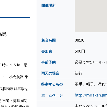
開催場所
馬島
08:30
集合時間
500円
参加費
必要です:メール・
事前予約
９時～１５時 悪
決行
雨天の場合
－１ 小倉航路 乗
軍手、帽子、汚れ
持参するもの
の民間有料駐車場を
http://mirakan.j
ホームページ
島 市道・海岸周辺
主なスケジュール
険加入・船舶団体申