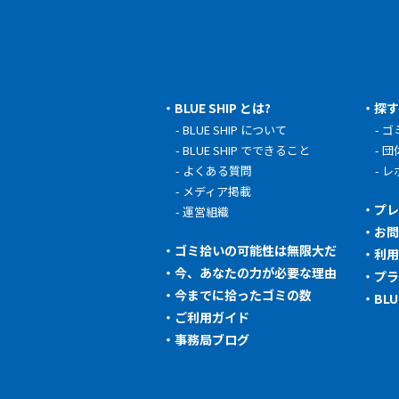
BLUE SHIP とは?
探
BLUE SHIP について
ゴ
BLUE SHIP でできること
団
よくある質問
レ
メディア掲載
プ
運営組織
お
ゴミ拾いの可能性は無限大だ
利
今、あなたの力が必要な理由
プ
今までに拾ったゴミの数
BL
ご利用ガイド
事務局ブログ