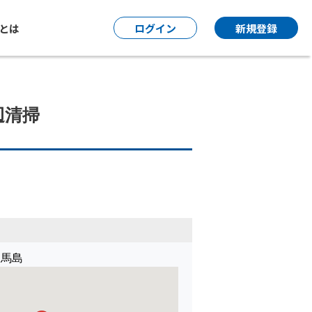
P とは
ログイン
新規登録
辺清掃
 馬島