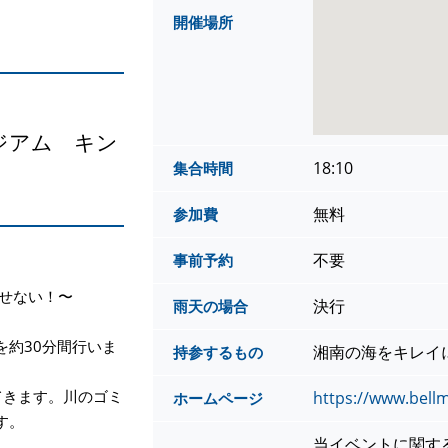
開催場所
タジアム キン
18:10
集合時間
無料
参加費
不要
事前予約
行かせない！〜
決行
雨天の場合
を約30分間行いま
湘南の海をキレイ
持参するもの
てきます。川のゴミ
https://www.bellm
ホームページ
す。
当イベントに関す