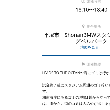
開催時間
18:10〜18:40
集合場所
平塚市 ShonanBMWス
グベルパーク
地図を見る→
開催概要
LEADS TO THE OCEAN〜海にゴミは
試合終了後にスタジアム周辺のゴミ拾い
す。
湘南海岸にあるゴミの7割は川からやっ
は、街から。街のゴミは人の心が出しま