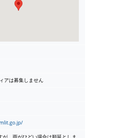
ティアは募集しません
lit.go.jp/
すが、雨がひどい場合は順延としま