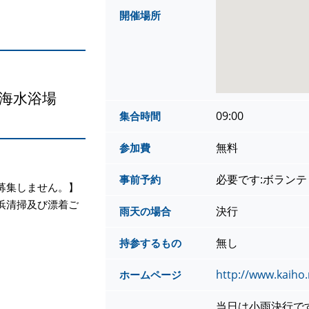
開催場所
海水浴場
09:00
集合時間
無料
参加費
必要です:ボラン
事前予約
募集しません。】
浜清掃及び漂着ご
決行
雨天の場合
無し
持参するもの
http://www.kaiho.m
ホームページ
当日は小雨決行で