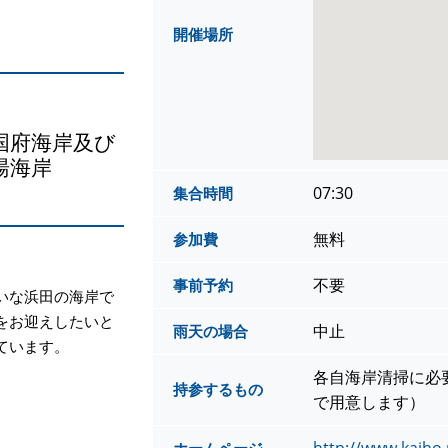
開催場所
国府海岸及び
湯海岸
07:30
集合時間
無料
参加費
不要
事前予約
いな浜田の海岸で
をお迎えしたいと
中止
雨天の場合
ています。
各自海岸清掃に必
持参するもの
で用意します）