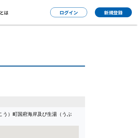
P とは
ログイン
新規登録
こう）町国府海岸及び生湯（うぶ