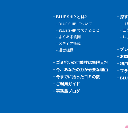
BLUE SHIP とは?
探
BLUE SHIP について
ゴ
BLUE SHIP でできること
団
よくある質問
レ
メディア掲載
プ
運営組織
お
ゴミ拾いの可能性は無限大だ
利
今、あなたの力が必要な理由
プ
今までに拾ったゴミの数
BL
ご利用ガイド
事務局ブログ