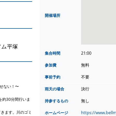
開催場所
ジアム平塚
21:00
集合時間
無料
参加費
不要
事前予約
行かせない！〜
決行
雨天の場合
を約30分間行いま
無し
持参するもの
てきます。川のゴミ
https://www.bellm
ホームページ