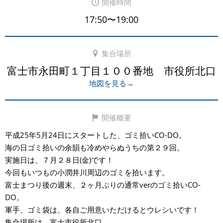
開催時間
17:50〜19:00
集合場所
富士市永田町１丁目１００番地 市役所北口
地図を見る→
開催概要
平成25年5月24日にスタートした、ゴミ拾いCO-DO。
海の日ゴミ拾いの余韻も冷めやらぬうちの第２９回。
実施日は、７月２８日(金)です！
今回もいつもの小潤井川周辺のゴミを拾います。
富士まつり後の週末、２ヶ月ぶりの通常verのゴミ拾いCO-
DO。
軍手、ゴミ袋は、各自ご用意いただけるとウレシいです！
集合場所は、富士市役所北口。