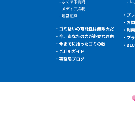
よくある質問
レ
メディア掲載
プ
運営組織
お
ゴミ拾いの可能性は無限大だ
利
今、あなたの力が必要な理由
プ
今までに拾ったゴミの数
BL
ご利用ガイド
事務局ブログ