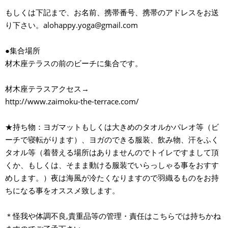
もしくは下記まで、お名前、携帯番号、携帯のアドレスをお送
り下さい。alohappy.yoga@gmail.com
●集合場所
材木座テラスの前のビーチに集合です。
材木座テラスアクセス→
http://www.zaimoku-the-terrace.com/
★持ち物：ヨガマットもしくは大きめのタオルかパレオ等（ビ
ーチで寝転がります）、ヨガのできる服装、飲み物、汗をふく
タオル等（着替える場所はありませんのでトイレですまして頂
くか、もしくは、そまま動ける服装でいらっしゃる事をおすす
めします。）夜は海風が冷たくなりますので羽織るものをお持
ちになる事をオススメ致します。
＊怪我や体調不良,貴重品等の管理・責任はこちらでは持ちかね