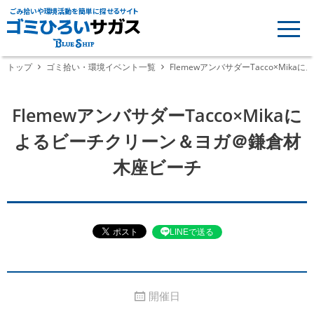
ごみ拾いや環境活動を簡単に探せるサイト
トップ
ゴミ拾い・環境イベント一覧
FlemewアンバサダーTacco×Mi
FlemewアンバサダーTacco×Mikaに
よるビーチクリーン＆ヨガ＠鎌倉材
木座ビーチ
LINEで送る
開催日