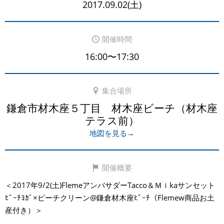
2017.09.02(土)
開催時間
16:00〜17:30
集合場所
鎌倉市材木座５丁目 材木座ビーチ（材木座
テラス前）
地図を見る→
開催概要
＜2017年9/2(土)FlemeアンバサダーTacco＆Ｍｉkaサンセット
ﾋﾞｰﾁﾖｶﾞ×ビーチクリーン@鎌倉材木座ﾋﾞｰﾁ（Flemew商品お土
産付き）＞