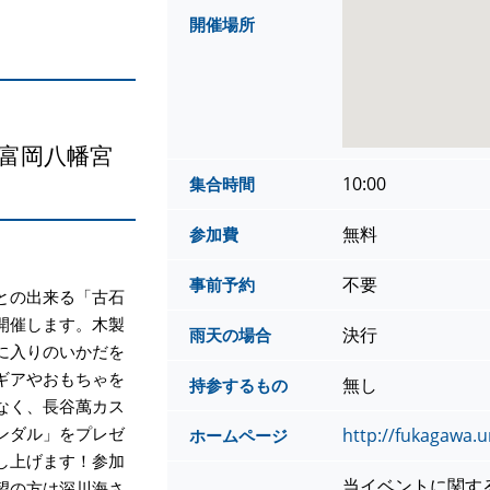
開催場所
富岡八幡宮
10:00
集合時間
無料
参加費
不要
事前予約
との出来る「古石
開催します。木製
決行
雨天の場合
に入りのいかだを
ギアやおもちゃを
無し
持参するもの
なく、長谷萬カス
ンダル」をプレゼ
http://fukagawa.
ホームページ
し上げます！参加
当イベントに関す
望の方は深川海さ