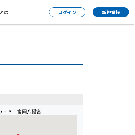
P とは
ログイン
新規登録
０－３ 富岡八幡宮