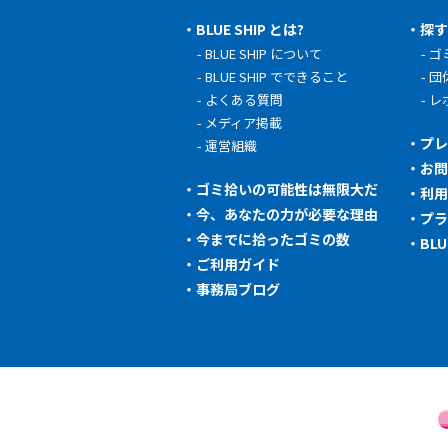
BLUE SHIP とは?
探
BLUE SHIP について
ゴ
BLUE SHIP でできること
団
よくある質問
レ
メディア掲載
プ
運営組織
お
ゴミ拾いの可能性は無限大だ
利
今、あなたの力が必要な理由
プ
今までに拾ったゴミの数
BL
ご利用ガイド
事務局ブログ