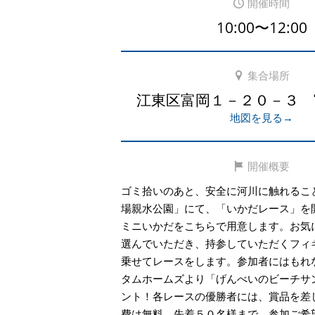
開催時間
10:00〜12:00
集合場所
江東区富岡１－２０－３ 
地図を見る→
開催概要
ゴミ拾いのあと、安全に河川に触れるこ
場親水公園」にて、「いかだレース」を
ミニいかだをこちらで用意します。お気
選んでいただき、持参していただくフィ
乗せてレースをします。参加者にはもれ
タムホームズより「げんべいのビーチサ
ント！各レースの優勝者には、賞品を差
費は無料。先着５０名様まで。参加ご希